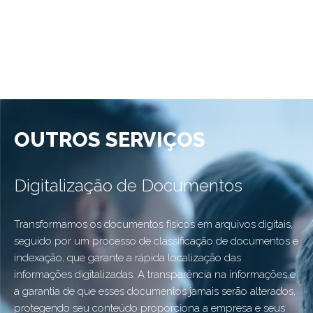
OUTROS SERVIÇOS
Digitalização de Documentos
Transformamos os documentos físicos em arquivos digitais,
P
seguido por um processo de classificação de documentos e
g
em
indexação, que garante a rápida localização das
m
informações digitalizadas. A transparência na informações e
a garantia de que esses documentos jamais serão alterados,
protegendo seu conteúdo proporciona a empresa e seus
l